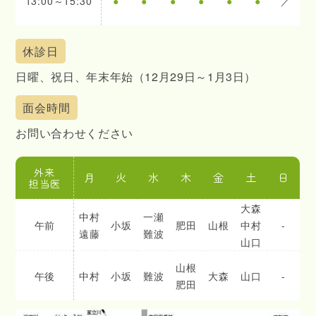
13:00～15:30
●
●
●
●
●
●
／
休診日
日曜、祝日、
年末年始（12月29日～1月3日）
面会時間
お問い合わせください
外来
月
火
水
木
金
土
日
担当医
大森
中村
一瀬
午前
小坂
肥田
山根
中村
-
遠藤
難波
山口
山根
午後
中村
小坂
難波
大森
山口
-
肥田