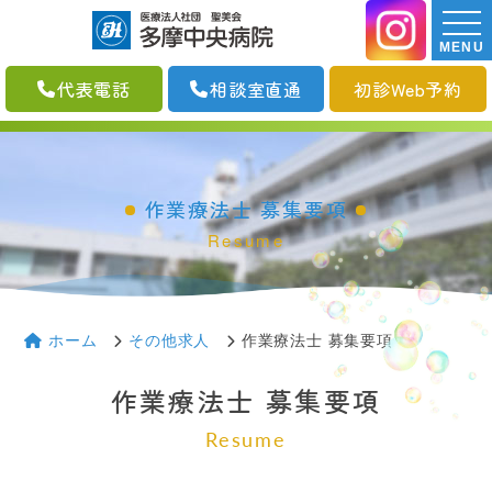
MENU
代表電話
相談室直通
初診Web予約
作業療法士 募集要項
Resume
作業療法士 募集要項｜多摩中央病院 - 多摩市・聖蹟桜ヶ丘駅・永山駅
の精神科・心療内科
ホーム
その他求人
作業療法士 募集要項
作業療法士 募集要項
Resume