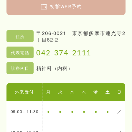
初診WEB予約
〒206-0021 東京都多摩市連光寺2
住所
丁目62-2
042-374-2111
代表電話
精神科（内科）
診療科目
外来受付
月
火
水
木
金
土
日
09:00～11:30
●
●
●
●
●
●
／